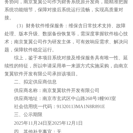
务协同，南京复翼公司作为财务系统原开发商，能精准把握
系统功能细节，保障对接后系统运行流畅，实现高质量对
接。
（
3）财务软件维保服务：维保含日常技术支持、故障
处理、版本升级、数据备份恢复等，需深度掌握软件核心技
术；南京复翼公司作为研发主体，可有效响应需求、解决问
题，保障软件稳定运行。
综上，鉴于本项目系统对接及维保服务具有唯一性、延
续性的特征，所以申请采用单一来源方式实施采购，由
南京
复翼软件开发有限公司
承担该项目。
二、拟定供应商信息
供应商名称：南京复翼软件开发有限公司
供应商地址：南京市玄武区中山路
268号1幢903室
社会信用统一代码：
91320113MA1N8R891E
三、公示期限
202
5
年
11
月
24
日至
202
5
年
12
月
1
日
四、其他补充事宜：
无