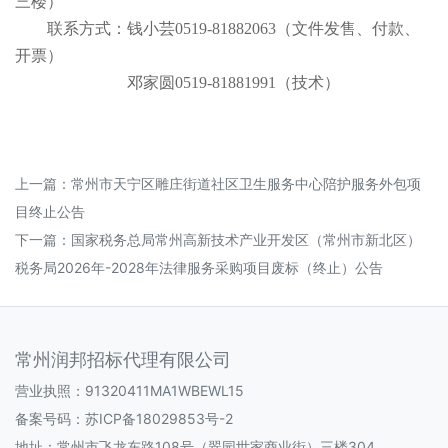
三楼）
联系方式：钱小芸
0519-81882063（文件发售、付款、
开票）
邓家圆
0519-81881991（技术）
上一篇：
常州市天宁区雕庄街道社区卫生服务中心陪护服务外包项
目终止公告
下一篇：
国家税务总局常州高新技术产业开发区（常州市新北区）
税务局2026年-2028年法律服务采购项目废标（终止）公告
常州润邦招标代理有限公司
营业执照：91320411MA1WBEWL15
备案号码：
苏ICP备18029853号-2
地址：常州市飞龙东路108号（翠园世家商业街）三楼304